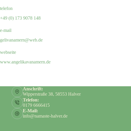
telefon
+49 (0) 173 9078 148
e-mail
gelivanamern@web.de
webseite
www.angelikavanamern.de
Anschrift:
Wipperstraße 38, 58553 Halver
Telefon:
0179 6666415
E-Mail:
info@namaste-halver.de